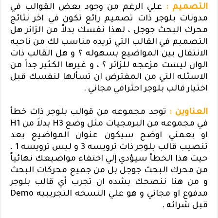
التصميم :
علي الرغم من وجود بعض القوالب في
مدونات بلوجر ذات تصميم رائع تكون في اخر نتائج
محرك البحث جوجل ، لهذا نفسك بدلاً من الزائر هل
التصميم في القالب التي تريده مناسب لك من ناحيه
الانتقال بين المواضيع بسهوله ؟ و هل القالب ذات
الوان ليست مزعجه للزائر ؟ ، و غيرها الكثير جداً من
الاسئله التي من المفترض ان تسألها لنفسك قبل
اختيار قالب بلوجر احترافي مجاني .
العناوين :
توجد مجموعه من قوالب بلوجر ذات خطأ
في مجموعه من البرمجيات مثل وضع
H3
بدلاً من
H1
او بعمني اوضح سيكون عنوان المواضيع بعد
تنصيب قالب بلوجر ذات ترويسه 3 و ليس ترويسه 1 ،
حيث هذا الخطأ سيؤدي إلي اختفاء مواضيعك نهائياً
من محرك البحث جوجل بل من جميع محركات البحث
و من هنا ننصحك بشده ان تجرب أي قالب بلوجر
مدفوع او مجاني و هو علي النسخه التجريبيه
Demo
قبل شرائه .