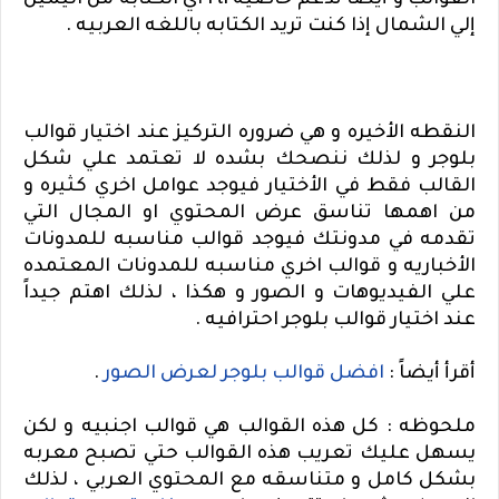
القوالب و أيضاً تدعم خاصيه rtl اي الكتابه من اليمين
إلي الشمال إذا كنت تريد الكتابه باللغه العربيه .
النقطه الأخيره و هي ضروره التركيز عند اختيار قوالب
بلوجر و لذلك ننصحك بشده لا تعتمد علي شكل
القالب فقط في الأختيار فيوجد عوامل اخري كثيره و
من اهمها تناسق عرض المحتوي او المجال التي
تقدمه في مدونتك فيوجد قوالب مناسبه للمدونات
الأخباريه و قوالب اخري مناسبه للمدونات المعتمده
علي الفيديوهات و الصور و هكذا ، لذلك اهتم جيداً
عند اختيار قوالب بلوجر احترافيه .
أقرأ أيضاً :
افضل قوالب بلوجر لعرض الصور
.
ملحوظه : كل هذه القوالب هي قوالب اجنبيه و لكن
يسهل عليك تعريب هذه القوالب حتي تصبح معربه
بشكل كامل و متناسقه مع المحتوي العربي ، لذلك