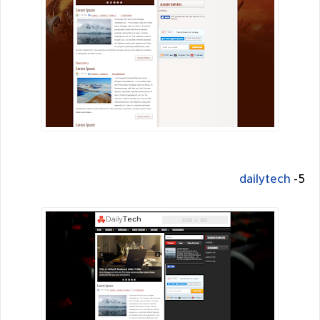
dailytech
5-