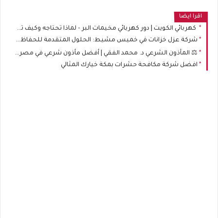
اقرا ايضا
كهربائي الكويت | دور كهربائي مخيمات البر - لماذا تحتاجه وكيف تختاره؟
شركة عزل خزانات في خميس مشيط: الحلول المتقدمة للحفاظ على جودة المياه وصحة الأسرة
⚖️ المأذون الشرعي د. محمد الفقي | أفضل مأذون شرعي في مصر لتوثيق الزواج والطلاق رسميًا
افضل شركة مكافحة حشرات بمكة خيارك المثالي