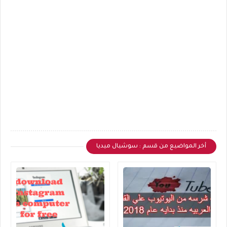
أخر المواضيع من قسم : سوشيال ميديا