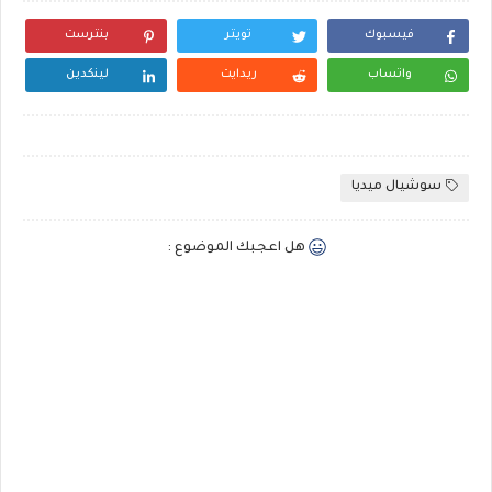
فيسبوك
تويتر
بنترست
واتساب
ريدايت
لينكدين
سوشيال ميديا
هل اعجبك الموضوع :