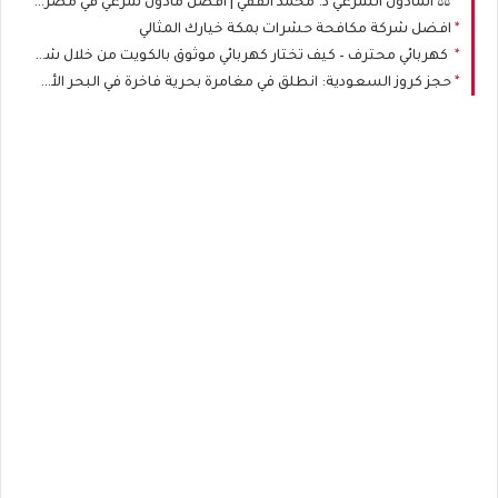
⚖️ المأذون الشرعي د. محمد الفقي | أفضل مأذون شرعي في مصر لتوثيق الزواج والطلاق رسميًا
افضل شركة مكافحة حشرات بمكة خيارك المثالي
كهربائي محترف – كيف تختار كهربائي موثوق بالكويت من خلال شركة خدمات الكويت
حجز كروز السعودية: انطلق في مغامرة بحرية فاخرة في البحر الأحمر مع World Wings