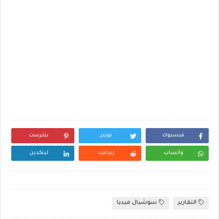
فيسبوك
تويتر
بنترست
واتساب
ريدايت
لينكدين
التقارير
سوشيال ميديا