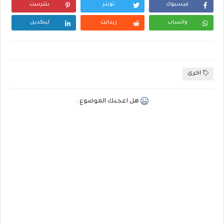
فيسبوك
تويتر
بنترست
واتساب
ريدايت
لينكدين
اخرى
هل اعجبك الموضوع :