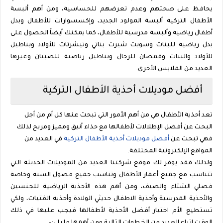
يحافظ على صحتهم وعدم تعرضهم للحساسية، ومن أهم ألبسة
الأطفال التركية ألبسة المولود الجديد، وإكسسوارات للأطفال وبدل
أطفال رياضية وألبسة مدرسية للأطفال، كما يمكنك أيضاً الحصول على
بدل رياضية للبنات وسويت شيرت بناتي وتيشرتات للأولاد وبناطيل
للأولاد والبنات وقمصان للرجال وبناطيل رياضية للصبيان وغيرها
العديد من الملابس الأخرى.
أفضل موديلات أحذية الأطفال التركية
تعد أحذية الأطفال هي من أهم الأمور التي تبحث عنها كل أم من أجل
البحث عن أفضل الإطلالات لأطفالها مع حذاء أنيق ومميز ومريح لذلك
فهي تبحث عن
أفضل موديلات أحذية الأطفال التركية
في العديد من
المواقع الإلكترونية المختلفة.
ولذلك فقد يوفر لك موقع شركتنا العديد من الموديلات الحديثة التي
تتناسب مع جميع أعمار الأطفال وتناسب جميع فصول السنة وخاصة
فصلي الشتاء والصيف، ومن أهم هذه الأحذية الرياضية للجنسين
والأحذية المدرسية وأحذية الاطفال حديثي الولادة وأحذية الفتيات، ولكي
تستطيع الأم اختيار أفضل الأحذية لأطفالها فيجب عليها في ذلك
الوقت اتباع العديد من الخطوات التالية ومن أهمها ما يلي:-