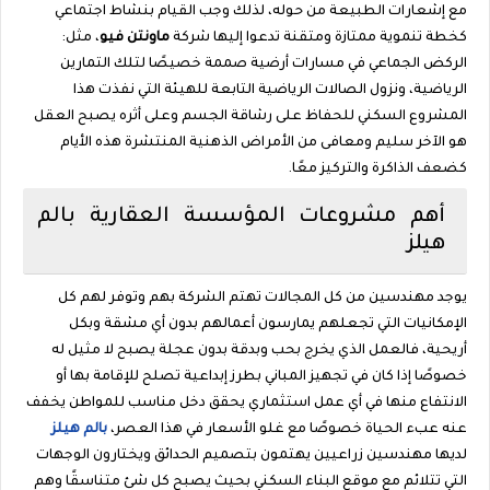
مع إشعارات الطبيعة من حوله، لذلك وجب القيام بنشاط اجتماعي
كخطة تنموية ممتازة ومتقنة تدعوا إليها شركة
ماونتن فيو
، مثل:
الركض الجماعي في مسارات أرضية صممة خصيصًا لتلك التمارين
الرياضية، ونزول الصالات الرياضية التابعة للهيئة التي نفذت هذا
المشروع السكني للحفاظ على رشاقة الجسم وعلى أثره يصبح العقل
هو الآخر سليم ومعافى من الأمراض الذهنية المنتشرة هذه الأيام
كضعف الذاكرة والتركيز معًا.
أهم مشروعات المؤسسة العقارية بالم
هيلز
يوجد مهندسين من كل المجالات تهتم الشركة بهم وتوفر لهم كل
الإمكانيات التي تجعلهم يمارسون أعمالهم بدون أي مشقة وبكل
أريحية، فالعمل الذي يخرج بحب وبدقة بدون عجلة يصبح لا مثيل له
خصوصًا إذا كان في تجهيز المباني بطرز إبداعية تصلح للإقامة بها أو
الانتفاع منها في أي عمل استثماري يحقق دخل مناسب للمواطن يخفف
عنه عبء الحياة خصوصًا مع غلو الأسعار في هذا العصر،
بالم هيلز
لديها مهندسين زراعيين يهتمون بتصميم الحدائق ويختارون الوجهات
التي تتلائم مع موقع البناء السكني بحيث يصبح كل شئ متناسقًا وهم