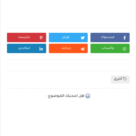
فيسبوك
تويتر
بنترست
واتساب
ريدايت
لينكدين
أخرى
هل اعجبك الموضوع :