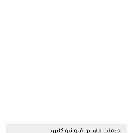
خدمات ماونتن فيو نيو كايرو