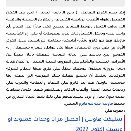
إنها تضم المركز التفاعلي
( نادي الرياضة البدنية
(
الذي يعد المكان
المفضل لهواة الألعاب الرياضية المتنوعة والتمارين الجسدية والذهنية
التي تذهب الكسل وتوقظ النشاط ليصبح المرء قادرًا على القيام بأي
واجب عليه وتحمل المسؤوليات بدون ضغوطات أو قلق، إن المؤسسة
ماونتن فيو نيو كايرو
بمثابة أكاديمية متكاملة للرياضيين تحتل المركز
الأول في بلوغ ذورة الاستفادة منها لكل مواطن بصورة مستقلة،
إنه
الموقع الذي يحافظ على الحالة الصحية لطفلك بأمان بعيدًا عن
الأمراض النفسية والتأقلم على الظروف البيئية السيئة، لن يكون هناك
زحمة مرورية سيكون موقعك مطلًا على طرق فيها انتظام للحركة
المركبات، يمكنك أن تشجع طفلك بتلك الطريقة التي تدعمه بها
مؤسسة ماونتن فيو نيو كايرو على النظام والنظافة والتدرب على
رياضات تنمية العقل وألعاب الذكاء، وتعيلمهم كيفية تكوين صداقات
جديدة بدون خجل أو تردد سيساعدهم على ذلك نمط الحياة الساري في
محيط
ماونتن فيو نيو كايرو
السكني.
تعرف على :
سليكت هاوس | أفضل مزايا وحدات كمبوند او
ويست اكتوبر 2022