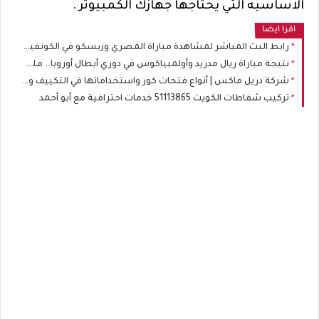
الاساسيه التي يحتاجها جهازك الكمبيوتر .
اقرا ايضا
رابط البث المباشر لمشاهدة مباراة المصري وزيسكو في الكونفيدرالية
نتيجة مباراة ريال مدريد وأولمبياكوس في دوري أبطال أوروبا.. ملخص وأهداف
شركة دريل ماكس | أنواع فتحات كور واستخداماتها في التكييف والسباكة والكهرباء
تركيب شفاطات الكويت 51113865 خدمات احترافية مع أبو أحمد