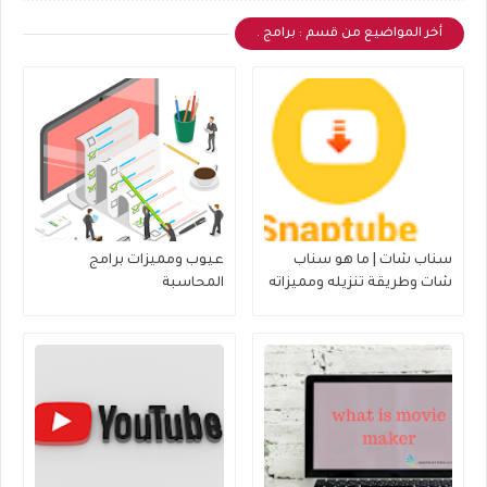
أخر المواضيع من قسم : برامج .
سناب شات | ما هو سناب
عيوب ومميزات برامج
شات وطريقة تنزيله ومميزاته
المحاسبة
وأمور أخرى هامة حوله.