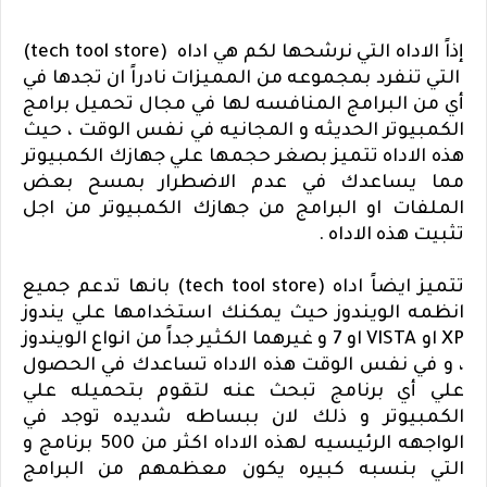
إذاً الاداه التي نرشحها لكم هي اداه
(tech tool store)
التي تنفرد بمجموعه من المميزات نادراً ان تجدها في
أي من البرامج المنافسه لها في مجال تحميل برامج
الكمبيوتر الحديثه و المجانيه في نفس الوقت ، حيث
هذه الاداه تتميز بصغر حجمها علي جهازك الكمبيوتر
مما يساعدك في عدم الاضطرار بمسح بعض
الملفات او البرامج من جهازك الكمبيوتر من اجل
تثبيت هذه الاداه .
تتميز ايضاً اداه
(tech tool store)
بانها تدعم جميع
انظمه الويندوز حيث يمكنك استخدامها علي يندوز
XP
او
VISTA
او 7 و غيرهما الكثير جداً من انواع الويندوز
، و في نفس الوقت هذه الاداه تساعدك في الحصول
علي أي برنامج تبحث عنه لتقوم بتحميله علي
الكمبيوتر و ذلك لان ببساطه شديده توجد في
الواجهه الرئيسيه لهذه الاداه اكثر من 500 برنامج و
التي بنسبه كبيره يكون معظمهم من البرامج