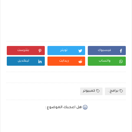
فيسبوك
تويتر
بنترست
واتساب
ريدايت
لينكدين
برامج .
كمبيوتر
هل اعجبك الموضوع :