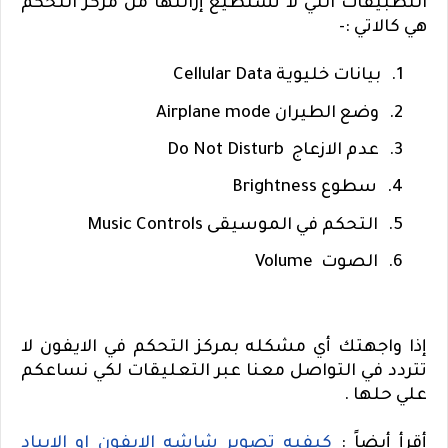
التطبيقات التي لا تستطيع إزالتها من مركز التحكم
هي كالاتي :-
1.
بيانات خليوية
Cellular Data
2.
وضع الطيران
Airplane mode
3.
عدم الازعاج
Do Not Disturb
4.
سطوع
Brightness
5.
التحكم في الموسيقى
Music Controls
6.
الصوت
Volume
إذا واجهتك أي مشكله بمركز التحكم في الايفون لا
تتردد في التواصل معنا عبر التعليقات لكي نساعكم
علي حلها .
أقرأ أيضاً :
كيفيه تصوير شاشه الايفون او الايباد