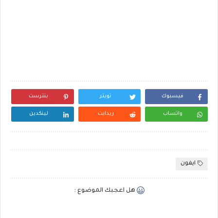
فيسبوك
تويتر
بنترست
واتساب
ريدايت
لينكدين
ايفون
هل اعجبك الموضوع :