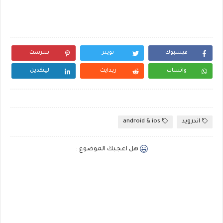
فيسبوك
تويتر
بنترست
واتساب
ريدايت
لينكدين
اندرويد
android & ios
هل اعجبك الموضوع :