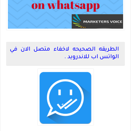
الطريقه الصحيحه لاخفاء متصل الان في
الواتس اب للاندرويد .