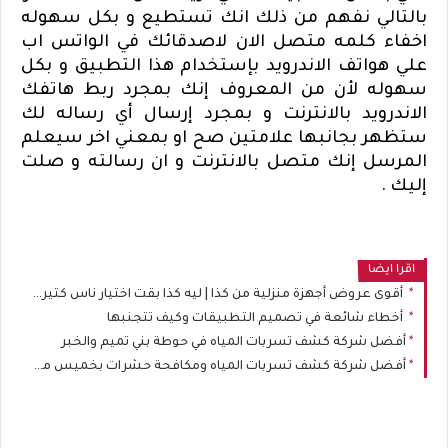
بالتالي نفهم من ذلك انك تستطيع و بكل سهوله
اخفاء كلمه متصل الان لاصدقائك في الواتس اب
علي هواتف الاندرويد بإستخدام هذا التطبيق و بكل
سهوله لأن من المعروف إنك بمجرد ربط هاتفك
الاندرويد بالانترنت و بمجرد إرسال أي رساله لك
ستظهر بجانبها علامتين صح او بمعني اخر سيعلم
المرسل إنك متصل بالانترنت و ان رسالته و صلت
إليك .
اقرا ايضا
أقوى عروض أجهزة منزلية من كذا | ليه كذا بقت اختيار ناس كتير عند شراء الموبايلات والأجهزة المنزلية؟
أخطاء شائعة في تصميم التطبيقات وكيف تتجنبها
أفضل شركة كشف تسربات المياه في حوطة بني تميم والخبر
أفضل شركة كشف تسربات المياه ومكافحة حشرات بخميس مشيط: حلان أساسيان لحماية المنزل