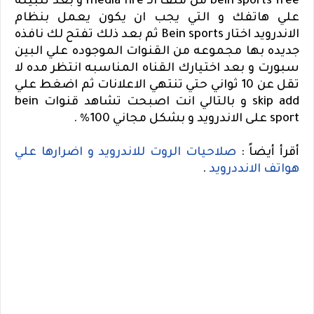
bein sports free
من ملف الـ
media fire
و بعد تثبيته
علي هاتفك و التي يجب ان يكون يعمل بنظام
الاندرويد اختار
Bein sports
ثم بعد ذلك تفتح لك نافذه
جديده بها مجموعه من القنوات الموجوده علي البين
سبورت و بعد اختيارك القناه المناسبه انتظر مده لا
تقل عن 10 ثواني حتي تنتهي الاعلانات ثم اضغط علي
skip add
و بالتالي انت اصبحت
تشاهد قنوات
bein
sport
على الاندرويد و بشكل مجاني 100% .
أقرأ أيضاً :
صلاحيات الروت للاندرويد و اضرارها علي
هواتف الانددرويد
.