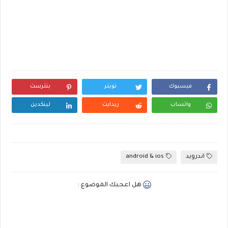
فيسبوك
تويتر
بنترست
واتساب
ريدايت
لينكدين
اندرويد
android & ios
هل اعجبك الموضوع :