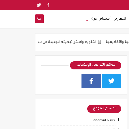
التقارير
أقسام أخرى
التنويع واستراتيجيته الجديدة في سيو 2019
جوده المواضيع و ليس ع
مواقع التواصل الإجتماعي
أقسام الموقع
android & ios