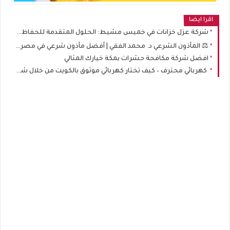
اقرا ايضا
شركة عزل خزانات في خميس مشيط: الحلول المتقدمة للحفاظ على جودة المياه وصحة الأسرة
⚖️ المأذون الشرعي د. محمد الفقي | أفضل مأذون شرعي في مصر لتوثيق الزواج والطلاق رسميًا
افضل شركة مكافحة حشرات بمكة خيارك المثالي
كهربائي محترف – كيف تختار كهربائي موثوق بالكويت من خلال شركة خدمات الكويت