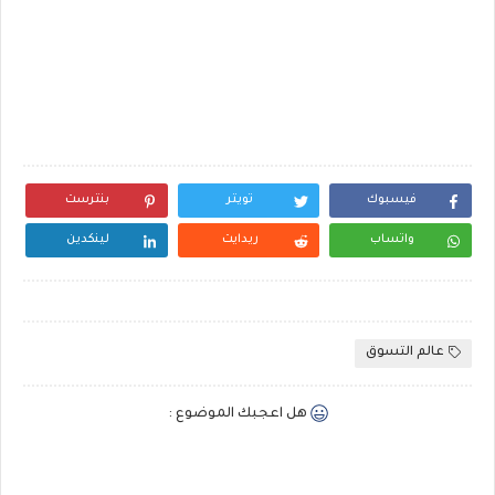
فيسبوك
تويتر
بنترست
واتساب
ريدايت
لينكدين
عالم التسوق
هل اعجبك الموضوع :