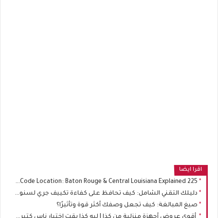
اقرا ايضا
225 Area Code Location: Baton Rouge & Central Louisiana Explained
دليلك التقني الشامل: كيف تحافظ على كفاءة تكييف جري لسنوات طويلة؟
صيغ المبالغة: كيف تجعل وصفك أكثر قوة وتأثيرًا؟
أقوى عروض أجهزة منزلية من كذا | ليه كذا بقت اختيار ناس كتير عند شراء الموبايلات والأجهزة المنزلية؟