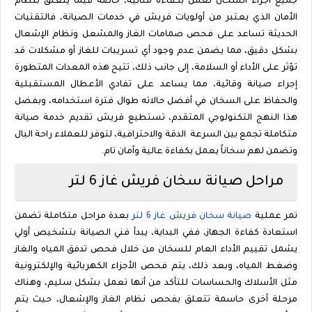
جميع أجزاء السخان تعمل بكفاءة مثالية، خاصة فيما يتعلق بنظام
الأمان الذي يعتبر من أولويات فريش في خدمات الصيانة، فالتقنيات
الحديثة تساعد على فحص صمامات الغاز والمشعل ونظام الإشعال
بشكل دقيق، مما يضمن عدم وجود أي تسريبات للغاز أو مشكلات قد
تؤثر على الأداء أو السلامة، إلى جانب ذلك، تتيح هذه المعدات المتطورة
إجراء صيانة وقائية، مما يساعد على تفادي الأعطال المستقبلية
والحفاظ على السخان في أفضل حالاته طوال فترة استخدامه، وبفضل
هذا النهج التكنولوجي المتقدم، تستطيع فريش تقديم خدمة صيانة
متكاملة تجمع بين السرعة
الدقة والاحترافية، لتوفر للعملاء راحة البال
وتضمن لهم سخاناً يعمل بكفاءة عالية وأمان تام.
مراحل صيانة سخان فريش غاز
6
لتر
تمر عملية
صيانة سخان فريش غاز
6
لتر
بعدة مراحل متكاملة تضمن
استعادة كفاءة الجهاز، ففي البداية، يبدأ فني الصيانة بتشخيص أولي
يشمل تقييم الأداء العام للسخان من خلال فحص تدفق المياه والغاز
وضغط المياه، وبعد ذلك، يتم فحص الأجزاء الكهربائية والإلكترونية
مثل الأسلاك والحساسات للتأكد من أنها تعمل بشكل سليم، وهناك
مرحلة أخرى حاسمة تتعلق بفحص نظام الغاز والإشعال، حيث يتم