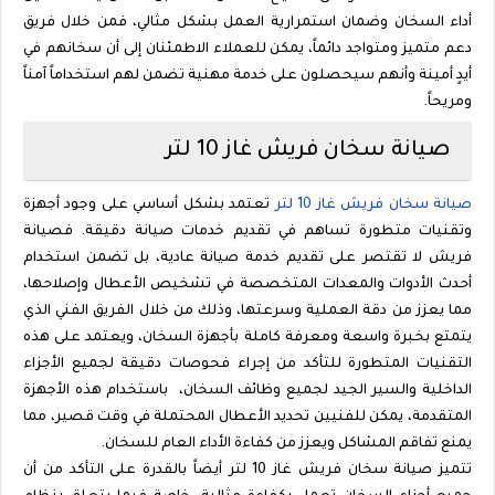
أداء السخان وضمان استمرارية العمل بشكل مثالي، فمن خلال فريق
دعم متميز ومتواجد دائماً، يمكن للعملاء الاطمئنان إلى أن سخانهم في
أيدٍ أمينة وأنهم سيحصلون على خدمة مهنية تضمن لهم استخداماً آمناً
ومريحاً.
صيانة سخان فريش غاز
10
لتر
صيانة سخان فريش غاز
10
لتر
تعتمد بشكل أساسي على وجود أجهزة
وتقنيات متطورة تساهم في تقديم خدمات صيانة دقيقة. فصيانة
فريش لا تقتصر على تقديم خدمة صيانة عادية، بل تضمن استخدام
أحدث الأدوات والمعدات المتخصصة في تشخيص الأعطال وإصلاحها،
مما يعزز من دقة العملية وسرعتها، وذلك من خلال الفريق الفني الذي
يتمتع بخبرة واسعة ومعرفة كاملة بأجهزة السخان، ويعتمد على هذه
التقنيات المتطورة للتأكد من إجراء فحوصات دقيقة لجميع الأجزاء
الداخلية والسير الجيد لجميع وظائف السخان،
باستخدام هذه الأجهزة
المتقدمة، يمكن للفنيين تحديد الأعطال المحتملة في وقت قصير، مما
يمنع تفاقم المشاكل ويعزز من كفاءة الأداء العام للسخان.
تتميز صيانة سخان فريش غاز
10
لتر أيضاً بالقدرة على التأكد من أن