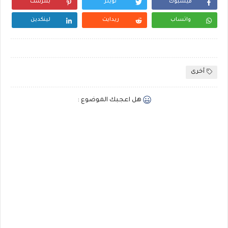
فيسبوك
تويتر
بنترست
واتساب
ريدايت
لينكدين
أخرى
هل اعجبك الموضوع :