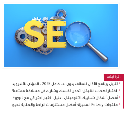
اقرا ايضا
تنزيل برنامج الأذان للهاتف بدون نت كامل 2025 – المؤذن للأندرويد
اختبار لهجات القبائل: تحدى نفسك وشارك في مسابقة ممتعة!
أفضل أشكال شبابيك الألوميتال – دليل اختيار احترافي مع Shutter Flex Egypt
منتجات Petzoy المميزة: أفضل مستلزمات الراحة والعناية لحيوانك الأليف في مكان واحد