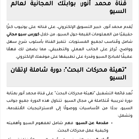
قناة محمد أنور: بوابتك المجانية لعالم
السيو
يُقدم محمد أنور، خبير التسويق الإلكتروني، على قناته على يوتيوب كنزًا
حقيقيًا من المعلومات القيمة حول السيو، من خلال
كورس سيو مجاني
شامل ومُناسب لجميع المستويات. تتميز القناة بأسلوب شرح سهل
وواضح، يُركز على الجانب العملي والتطبيقي، مما يضمن لك فهمًا
عميقًا لمبادئ السيو وقدرة على تطبيقها على موقعك الإلكتروني.
"تهيئة محركات البحث": دورة شاملة لإتقان
السيو
تُعد قائمة التشغيل "تهيئة محركات البحث" على قناة محمد أنور بمثابة
دورة تدريبية مُتكاملة في مجال السيو. تتناول هذه الدورة جميع جوانب
السيو، بدءًا من الأساسيات ووصولًا إلى الاستراتيجيات المُتقدمة،
وتشمل:
مقدمة عن السيو:
فهم شامل لمفهوم السيو وأهميته
وكيفية عمل محركات البحث.