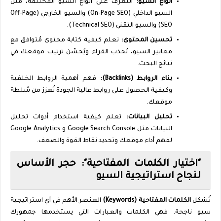
أنواع السيو:
التعرف على أنواع السيو المُختلفة، مثل
السيو الداخلي (
On-Page SEO
) والسيو الخارجي (
Off-Page
SEO
) والسيو التقني (
Technical SEO
).
تحسين المحتوى:
تعلم كيفية كتابة محتوى مُتوافق مع
معايير السيو، يُجذب القراء ويُحسّن ترتيب موقعك في
نتائج البحث.
بناء الروابط (
Backlinks
):
فهم أهمية الروابط الخلفية
وكيفية الحصول على روابط عالية الجودة تُعزز من سُلطة
موقعك.
تحليل البيانات:
تعلم كيفية استخدام أدوات تحليل
البيانات مثل
Google Search Console
و
Google Analytics
لفهم أداء موقعك وتحديد نقاط القوة والضعف.
"اختيار الكلمات المفتاحية": حجر الأساس
لنجاح استراتيجية السيو
تُشكل
الكلمات المفتاحية (
Keywords
)
العنصر الأهم في أي استراتيجية
سيو ناجحة. فهي الكلمات والعبارات التي يستخدمها جمهورك