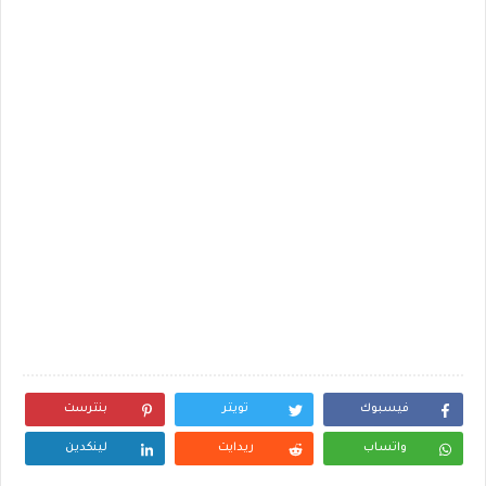
فيسبوك
تويتر
بنترست
واتساب
ريدايت
لينكدين