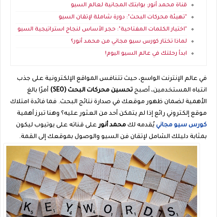
قناة محمد أنور: بوابتك المجانية لعالم السيو
"تهيئة محركات البحث": دورة شاملة لإتقان السيو
"اختيار الكلمات المفتاحية": حجر الأساس لنجاح استراتيجية السيو
لماذا تختار كورس سيو مجاني من محمد أنور؟
ابدأ رحلتك في عالم السيو اليوم!
في عالم الإنترنت الواسع، حيث تتنافس المواقع الإلكترونية على جذب
انتباه المستخدمين، أصبح
تحسين محركات البحث (
SEO
)
أمرًا بالغ
الأهمية لضمان ظهور موقعك في صدارة نتائج البحث. فما فائدة امتلاك
موقع إلكتروني رائع إذا لم يتمكن أحد من العثور عليه؟ وهنا تبرز أهمية
كورس سيو مجاني
يُقدمه لك
محمد أنور
على قناته على يوتيوب ليكون
بمثابة دليلك الشامل لإتقان فن السيو والوصول بموقعك إلى القمة.