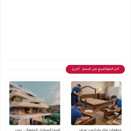
أخر المواضيع من قسم : أخرى
خطوات فك وتركيب غرف
افيدا الساحل الشمالي: بيت