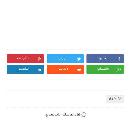
فيسبوك
تويتر
بنترست
واتساب
ريدايت
لينكدين
أخرى
هل اعجبك الموضوع :