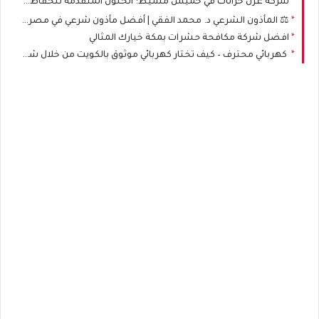
شركة عزل خزانات في خميس مشيط: الحلول المتقدمة للحفاظ على جودة المياه وصحة الأسرة
⚖️ المأذون الشرعي د. محمد الفقي | أفضل مأذون شرعي في مصر لتوثيق الزواج والطلاق رسميًا
افضل شركة مكافحة حشرات بمكة خيارك المثالي
كهربائي محترف – كيف تختار كهربائي موثوق بالكويت من خلال شركة خدمات الكويت