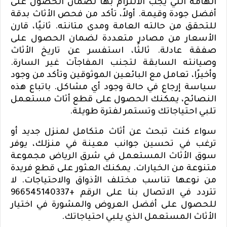
الهامة التي يجب الالتزام بها لضمان الحصول على
أفضل جودة وقيمة. أولاً، تأكد من فحص الأثاث بدقة
للتحقق من حالته العامة ومدى متانته. ثانيًا، قارن
الأسعار من مصادر متعددة لضمان الحصول على
صفقة عادلة. ثالثًا، استفسر عن تاريخ الأثاث
وصيانته السابقة لتجنب المفاجآت غير السارة.
وأخيرًا، تعامل مع البائعين الموثوقين وتأكد من وجود
سياسة إرجاع في حالة وجود أي مشاكل. باتباع هذه
النصائح، يمكنك الحصول على قطع أثاث مستعمل
تلبي احتياجاتك وتستمر لفترة طويلة.
سواء كنت تبحث عن أثاث متكامل لمنزل جديد أو
ترغب في تحسين جوانب معينة في منزلك، يوفر
سوق الأثاث المستعمل في شرق الرياض مجموعة
متنوعة من الخيارات. يمكنك العثور على قطع فريدة
من نوعها تناسب مختلف الأذواق والاحتياجات. لا
تتردد في الاتصال بنا على الرقم +966545140337
للحصول على أفضل العروض والمشورة في اختيار
الأثاث المستعمل الذي يلبي احتياجاتك.