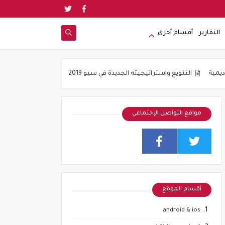
التقارير
أقسام أخرى
ويع واستراتيجيته الجديدة في سيو 2019
جوده المواضيع و ليس عددها هو ش
مواقع التواصل الإجتماعي
أقسام الموقع
android & ios