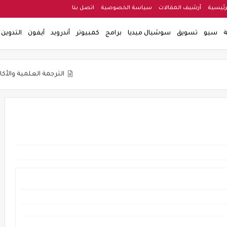
رئيسية
أرشيف المقالات
سياسة الخصوصية
اتصل بنا
ة
سيو
تسويق
سوشيال ميديا
برامج
كمبيوتر
أندرويد
آيفون
التدوين
الترجمة العلمية والأكاديمية
التن