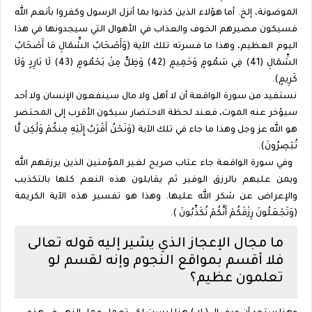
الموضونة، إلخ. أما هؤلاء الذين كذبوا بما أنزل الرسول وكفروا بأنعم الله
فسيكون مصيرهم الخوف والعذاب في الأهوال التي سيجدونها في هذا
اليوم العظيم، وهذا ما فسرته تلك الآية (وَأَصْحَابُ الشِّمَالِ مَا أَصْحَابُ
الشِّمَالِ
(41)
فِي
سَمُومٍ وَحَمِيمٍ
(42)
وَظِلٍّ
مِنْ
يَحْمُومٍ
(43)
لَا بَارِدٍ وَلَا
كَرِيمٍ).
نستفيد من سورة الواقعة أن لا أهل ولا مال سينفعون الإنسان ولا أحد
سيؤخر عنه الموت، فعند لحظة الاحتضار سيكون الأقرب إلى المحتضر
هو الله عز وجل وهذا ما جاء في تلك الآية (وَنَحْنُ أَقْرَبُ إِلَيْهِ مِنكُمْ
وَلَٰكِن لَّا
تُبْصِرُونَ).
وفي سورة الواقعة جاء عتاب صريح لغير المؤمنين الذين يرزقهم الله
ويمن عليهم بالرزق الوفير ثم يقابلون هذه النعم كلها بالتكذيب
والإعراض عن شكر الله عليها. وهذا هو تفسير هذه الآية الكريمة
(وَتَجْعَلُونَ رِزْقَكُمْ أَنَّكُمْ تُكَذِّبُونَ ).
ما مجال الإعجاز الذي يشير إليه قوله تعالى
فلا أقسم بمواقع النجوم وإنه لقسم لو
تعلمون عظيم؟