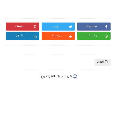
فيسبوك
تويتر
بنترست
واتساب
ريدايت
لينكدين
اخرى
هل اعجبك الموضوع :