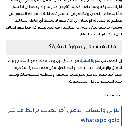
وهنا ستجد أن حرف ال ( لا ) هنا ليست لكي تعمل عمل النهي في هذه
الآية الشريفة وإنما جاءت كحرف تأكيدي على ما جاء بعدها أن القسم
حقًا بمواقع النجوم، والظاهر في تفسير تلك الآية أن مواقع النجوم شئ
عظيم لم يصل له الإنسان إلى الآن فهو لا يمتلك أي إحاطة بمنازلها
ومسار حركتها لكن وحده رب العالمين هو الذي يعلم كل هذا فهو الخالق
لكل شئ وهو الواحد القهار.
ما الهدف من سورة البقرة؟
إن الهدف من
سورة البقرة
هو اعتناق دين واحد فقط وهو الإسلام وترك
النفاق والإعراض عن الباطل واتباع الحق. ففي هذه السورة ستعرف
كيف أنها تهتم بتوفير تشريعات منسقة ومنظمة للسلوكيات ونمط
حياة المسلم في كل المجتمعات.
تعرف على :
تنزيل واتساب الذهبي آخر تحديث برابط مباشر
Whatsapp gold