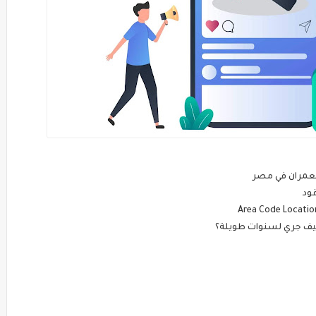
لعمران في مصر
قود
ييف جري لسنوات طويلة؟