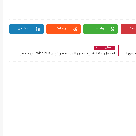
رست
واتساب
ريدايت
لينكدين
المقال السابق
شركات سيو الأفضل في مصرأهمية السيو في التسويق الالكتروني
افضل عملية لإنقاص الوزنسعر دواء rybelsus في مصر