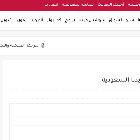
رئيسية
أرشيف المقالات
سياسة الخصوصية
اتصل بنا
ة
سيو
تسويق
سوشيال ميديا
برامج
كمبيوتر
أندرويد
آيفون
التدوين
الترجمة العلمية والأكاديمية
التنو
يا السعودية