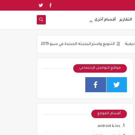
التقارير
أقسام أخرى
يع واستراتيجيته الجديدة في سيو 2019
جوده المواضيع و ليس عددها هو شع
مواقع التواصل الإجتماعي
أقسام الموقع
android & ios