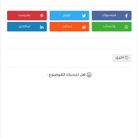
فيسبوك
تويتر
بنترست
واتساب
ريدايت
لينكدين
اخرى
هل اعجبك الموضوع :