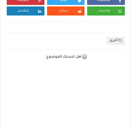
فيسبوك
تويتر
بنترست
واتساب
ريدايت
لينكدين
أخرى
هل اعجبك الموضوع :