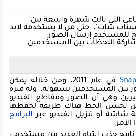
اعي التي نالت شهرة واسعة بين
"سناب شات"،
حتى من لا يستخدمه لابد
يح للمستخدم إرسال الصور
اركة اللحظات بين المستخدمين
Snap
في عام
2011
، ومن خلاله يمكن
ر بين المستخدمين بسهولة،
وله ميزة
رين وهي أن الصور ومقاطع الفيديو
كن لحسن الحظ هناك طريقة لحفظها
ة شاشة أو تنزيل الفيديو عبر
البرامج
لأمر.
رنامج جذب انتباه العديد من مستخدمي