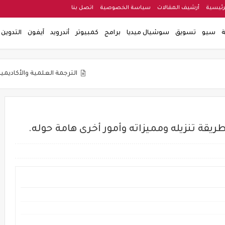
رئيسية
أرشيف المقالات
سياسة الخصوصية
اتصل بنا
ة
سيو
تسويق
سوشيال ميديا
برامج
كمبيوتر
أندرويد
آيفون
التدوين
الترجمة العلمية والأكاديمية
التنويع وا
ة تنزيله ومميزاته وأمور أخرى هامة حوله.