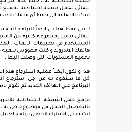
نسخه احتياطيه له ، حيث هذه البرامج
تلقائي بعمل نسخه احتياطيه لجميع ملف
منك بالاضافه الي حفظ أي ملفات جديده
ليس فقط هذا بل ايضاً البرامج المعتمد
تلقائي تتميز بمجموعه كبيره من المم
المستخدم في تطبيقات الالعاب ، لهذا 
هاتفك الاندرويد و كنت مهووس بلعبه م
بجميع المستويات التي وصلت اليها .
هذا و تكون ايضاً عمليه استرجاع هذه ا
كل ما ستقوم به من اجل استرجاع الن
البرنامج علي الهاتف الجديد ثم تقوم باس
برامج
عمل النسخه الاحتياطيه للاندروي
بالتفصيل الممل في موضوع خاص به ، و
انت حر في اختيارك لافضل برنامج لعمل Backup للاندرويد .