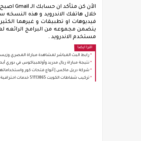
الأن كن متأكد ان حسابك الـ
Gmail
اصبح ي
خلال هاتفك الاندرويد و هذه النسخه ست
فيديوهات او تطبيقات و غيرهما الكثير 
يتضمن مجموعه من البرامج الرائعه لعم
مستخدم الاندرويد .
اقرا ايضا
رابط البث المباشر لمشاهدة مباراة المصري وزيسك
نتيجة مباراة ريال مدريد وأولمبياكوس في دوري أب
شركة دريل ماكس | أنواع فتحات كور واستخداماتها 
تركيب شفاطات الكويت 51113865 خدمات احترافية مع أبو أحمد