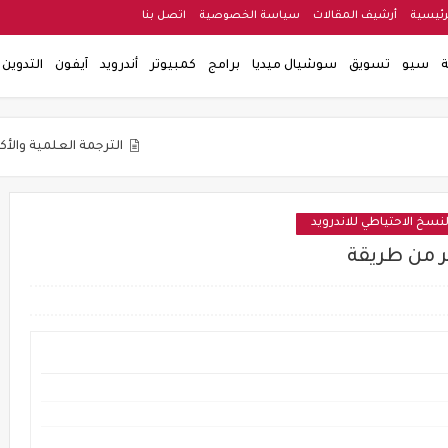
رئيسية
أرشيف المقالات
سياسة الخصوصية
اتصل بنا
ة
سيو
تسويق
سوشيال ميديا
برامج
كمبيوتر
أندرويد
آيفون
التدوين
الترجمة العلمية والأكاديمية
ال
لنسخ الاحتياطي للاندرويد
ر من طريقة