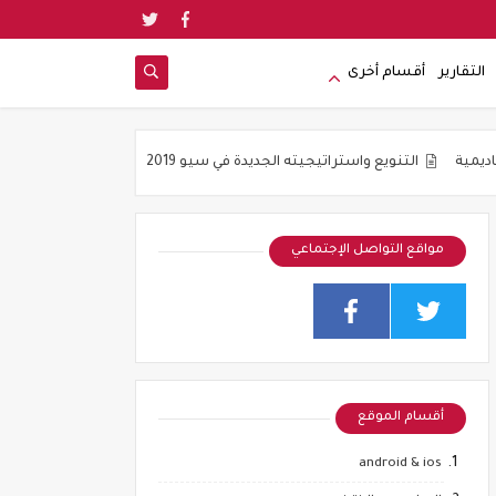
التقارير
أقسام أخرى
تنويع واستراتيجيته الجديدة في سيو 2019
جوده المواضيع و ليس عددها هو
مواقع التواصل الإجتماعي
أقسام الموقع
android & ios