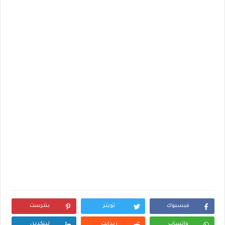
فيسبوك
تويتر
بنترست
واتساب
ريدايت
لينكدين