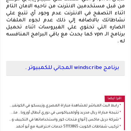
من قبل مستخدمين الانترنت من ناحيه الامان التام
اثناء التصفح في الانترنت عدم وجود أي تتبع علي
نشاطاتك بالاضافه إلي ذلك عدم لجوء الملفات
الضاره التي تحتوي علي الفيروسات اثناء تحميل
برنامج الـ
vpn
كما يحدث مع باقي البرامج المنافسه
له .
برنامج
windscribe
المجاني للكمبيوتر .
اقرا ايضا
رابط البث المباشر لمشاهدة مباراة المصري وزيسكو في الكونفيدرالية
نتيجة مباراة ريال مدريد وأولمبياكوس في دوري أبطال أوروبا.. ملخص وأهداف
شركة دريل ماكس | أنواع فتحات كور واستخداماتها في التكييف والسباكة والكهرباء
تركيب شفاطات الكويت 51113865 خدمات احترافية مع أبو أحمد