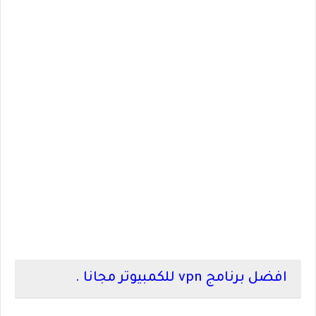
افضل برنامج
vpn
للكمبيوتر مجانا .