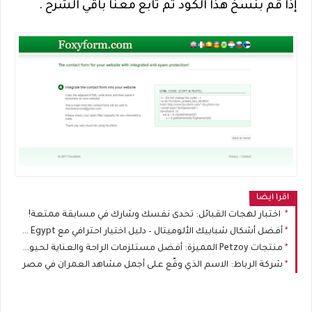
إذاً قم بنسخ هذا الكود ثم تابع معنا باقي الشرح .
اقرا ايضا
اختبار لهجات القبائل: تحدى نفسك وشارك في مسابقة ممتعة!
أفضل أشكال شبابيك الألوميتال – دليل اختيار احترافي مع Shutter Flex Egypt
منتجات Petzoy المميزة: أفضل مستلزمات الراحة والعناية لحيوانك الأليف في مكان واحد
شركة الرباط: الاسم الذي وقّع على أجمل مشاهد العمران في مصر